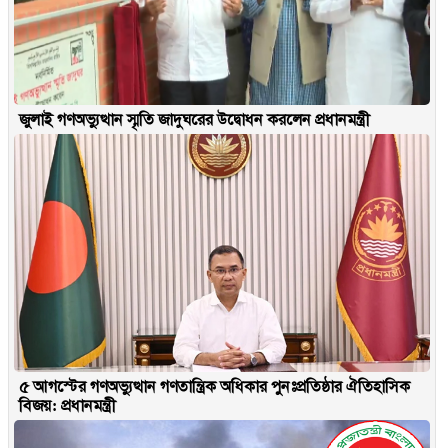
জুলাই গণঅভ্যুত্থান স্মৃতি জাদুঘরের উদ্বোধন করলেন প্রধানমন্ত্রী
৫ আগস্টের গণঅভ্যুত্থান গণতান্ত্রিক অধিকার পুনঃপ্রতিষ্ঠার ঐতিহাসিক
বিজয়: প্রধানমন্ত্রী