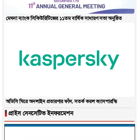
মেঘনা ব্যাংক সিকিউরিটিজের ১১তম বার্ষিক সাধারণ সভা অনুষ্ঠিত
অডিসি ঘিরে অনলাইন প্রতারণার ফাঁদ, সতর্ক করল ক্যাসপারস্কি
▐
প্রাইস সেনসেটিভ ইনফরমেশন