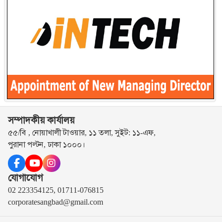
সম্পাদকীয় কার্যালয়
৫৫/বি , নোয়াখালী টাওয়ার, ১১ তলা, সুইট: ১১-এফ,
পুরানা পল্টন, ঢাকা ১০০০।
যোগাযোগ
02 223354125, 01711-076815
corporatesangbad@gmail.com