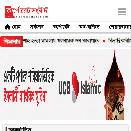
হোম
সর্বশেষ
কর্পোরেট
অর্থ-বাণিজ্য
শেয়ারবাজা
সালমান শাহ হত্যা মামলায় খলনায়ক ডন কারাগারে
বিভ্রান্তিকারীদের 
শিরোনাম
▐
আন্তর্জাতিক