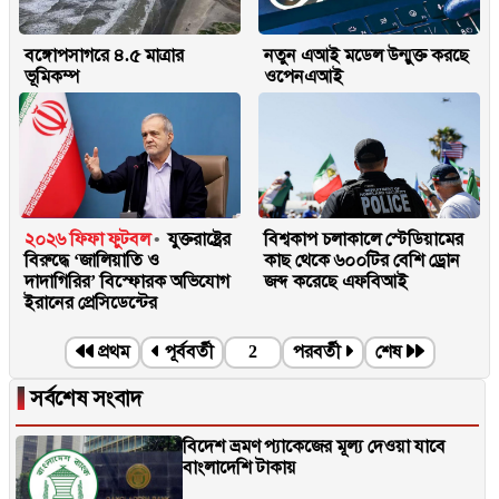
বঙ্গোপসাগরে ৪.৫ মাত্রার
নতুন এআই মডেল উন্মুক্ত করছে
ভূমিকম্প
ওপেনএআই
২০২৬ ফিফা ফুটবল
যুক্তরাষ্ট্রের
বিশ্বকাপ চলাকালে স্টেডিয়ামের
বিরুদ্ধে ‘জালিয়াতি ও
কাছ থেকে ৬০০টির বেশি ড্রোন
দাদাগিরির’ বিস্ফোরক অভিযোগ
জব্দ করেছে এফবিআই
ইরানের প্রেসিডেন্টের
প্রথম
পূর্ববর্তী
2
পরবর্তী
শেষ
▐
সর্বশেষ সংবাদ
বিদেশ ভ্রমণ প্যাকেজের মূল্য দেওয়া যাবে
বাংলাদেশি টাকায়