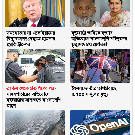
সমঝোতায় না এলে ইরানের
যুক্তরাষ্ট্রে ভাবিকে হত্যার
বিদ্যুৎকেন্দ্র-সেতুতে হামলার
অভিযোগে বাংলাদেশি শহিদুলের
হুমকি ট্রাম্পের
মৃত্যুদণ্ড চায় ফ্লোরিডা
ব্রাজিল থেকে প্রত্যর্পণের পর
ইংল্যান্ডে তীব্র তাপপ্রবাহে
মানবপাচারের অভিযোগে
২,৭০০ মানুষের মৃত্যু
যুক্তরাষ্ট্রের আদালতে বাংলাদেশি
মামুন