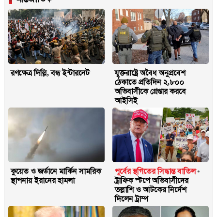
রণক্ষেত্র দিল্লি, বন্ধ ইন্টারনেট
যুক্তরাষ্ট্রে অবৈধ অনুপ্রবেশ
ঠেকাতে প্রতিদিন ২,৮০০
অভিবাসীকে গ্রেপ্তার করবে
আইসিই
কুয়েত ও জর্ডানে মার্কিন সামরিক
পূর্বের স্থগিতের সিদ্ধান্ত বাতিল
স্থাপনায় ইরানের হামলা
ট্রাফিক স্টপে অভিবাসীদের
তল্লাশি ও আটকের নির্দেশ
দিলেন ট্রাম্প