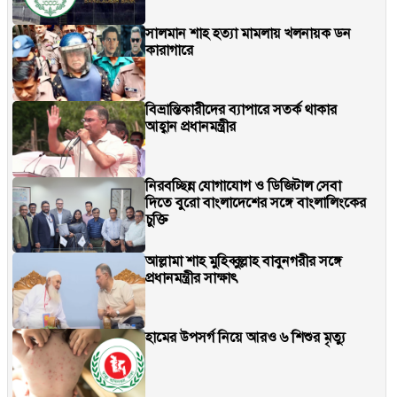
সালমান শাহ হত্যা মামলায় খলনায়ক ডন
কারাগারে
বিভ্রান্তিকারীদের ব্যাপারে সতর্ক থাকার
আহ্বান প্রধানমন্ত্রীর
নিরবচ্ছিন্ন যোগাযোগ ও ডিজিটাল সেবা
দিতে বুরো বাংলাদেশের সঙ্গে বাংলালিংকের
চুক্তি
আল্লামা শাহ মুহিব্বুল্লাহ বাবুনগরীর সঙ্গে
প্রধানমন্ত্রীর সাক্ষাৎ
হামের উপসর্গ নিয়ে আরও ৬ শিশুর মৃত্যু