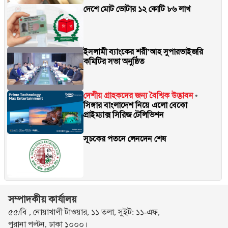
দেশে মোট ভোটার ১২ কোটি ৮৬ লাখ
ইসলামী ব্যাংকের শরী’আহ সুপারভাইজরি
কমিটির সভা অনুষ্ঠিত
দেশীয় গ্রাহকদের জন্য বৈশ্বিক উদ্ভাবন
সিঙ্গার বাংলাদেশ নিয়ে এলো বেকো
প্রাইম্যাক্স সিরিজ টেলিভিশন
সূচকের পতনে লেনদেন শেষ
সম্পাদকীয় কার্যালয়
৫৫/বি , নোয়াখালী টাওয়ার, ১১ তলা, সুইট: ১১-এফ,
পুরানা পল্টন, ঢাকা ১০০০।