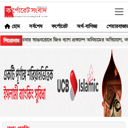
হোম
সর্বশেষ
কর্পোরেট
অর্থ-বাণিজ্য
শেয়ারবাজা
েঘনার ভাঙনরোধে জিও ব্যাগ প্রকল্পে অনিয়মের অভিযোগ, নদীরকূলে এল
শিরোনাম