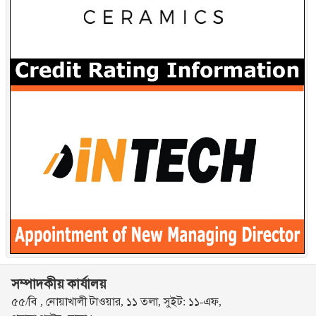
সম্পাদকীয় কার্যালয়
৫৫/বি , নোয়াখালী টাওয়ার, ১১ তলা, সুইট: ১১-এফ,