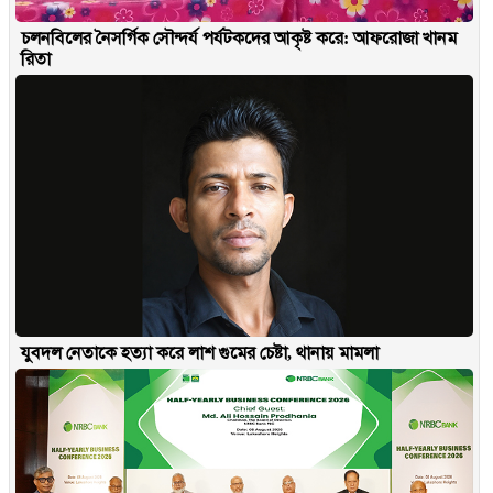
চলনবিলের নৈসর্গিক সৌন্দর্য পর্যটকদের আকৃষ্ট করে: আফরোজা খানম
রিতা
যুবদল নেতাকে হত্যা করে লাশ গুমের চেষ্টা, থানায় মামলা