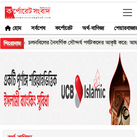
হোম
সর্বশেষ
কর্পোরেট
অর্থ-বাণিজ্য
শেয়ারবাজা
চলনবিলের নৈসর্গিক সৌন্দর্য পর্যটকদের আকৃষ্ট করে: আফরোজা খা
শিরোনাম