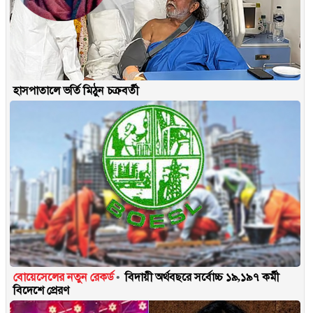
হাসপাতালে ভর্তি মিঠুন চক্রবর্তী
বোয়েসেলের নতুন রেকর্ড
বিদায়ী অর্থবছরে সর্বোচ্চ ১৯,১৯৭ কর্মী
বিদেশে প্রেরণ