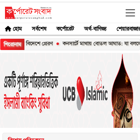
হোম
সর্বশেষ
কর্পোরেট
অর্থ-বাণিজ্য
শেয়ারবাজা
ী বিদেশে প্রেরণ
কনসার্টে মাথায় বোতল আঘাত: যা বললেন সংগীতশিল
শিরোনাম