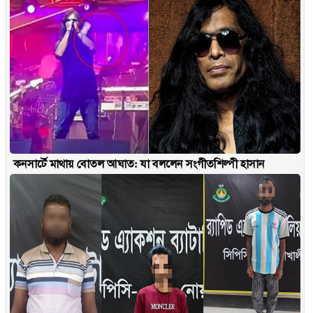
কনসার্টে মাথায় বোতল আঘাত: যা বললেন সংগীতশিল্পী হাসান