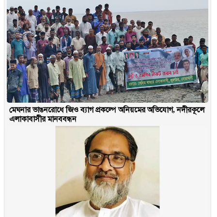
মেঘনার ভাঙনরোধে জিও ব্যাগ প্রকল্পে অনিয়মের অভিযোগ, নদীরকূলে
এলাকাবাসীর মানববন্ধন