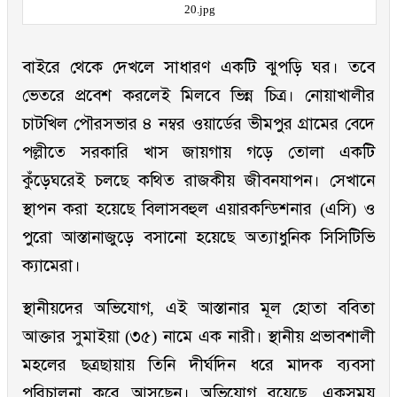
20.jpg
বাইরে থেকে দেখলে সাধারণ একটি ঝুপড়ি ঘর। তবে
ভেতরে প্রবেশ করলেই মিলবে ভিন্ন চিত্র। নোয়াখালীর
চাটখিল পৌরসভার ৪ নম্বর ওয়ার্ডের ভীমপুর গ্রামের বেদে
পল্লীতে সরকারি খাস জায়গায় গড়ে তোলা একটি
কুঁড়েঘরেই চলছে কথিত রাজকীয় জীবনযাপন। সেখানে
স্থাপন করা হয়েছে বিলাসবহুল এয়ারকন্ডিশনার (এসি) ও
পুরো আস্তানাজুড়ে বসানো হয়েছে অত্যাধুনিক সিসিটিভি
ক্যামেরা।
স্থানীয়দের অভিযোগ, এই আস্তানার মূল হোতা ববিতা
আক্তার সুমাইয়া (৩৫) নামে এক নারী। স্থানীয় প্রভাবশালী
মহলের ছত্রছায়ায় তিনি দীর্ঘদিন ধরে মাদক ব্যবসা
পরিচালনা করে আসছেন। অভিযোগ রয়েছে, একসময়