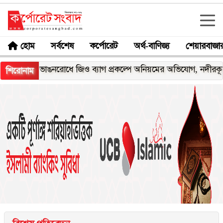
হোম
সর্বশেষ
কর্পোরেট
অর্থ-বাণিজ্য
শেয়ারবাজা
র ভাঙনরোধে জিও ব্যাগ প্রকল্পে অনিয়মের অভিযোগ, নদীরকূলে এলাকাব
শিরোনাম