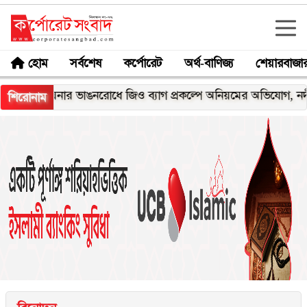
হোম
সর্বশেষ
কর্পোরেট
অর্থ-বাণিজ্য
শেয়ারবাজা
েঘনার ভাঙনরোধে জিও ব্যাগ প্রকল্পে অনিয়মের অভিযোগ, নদীরকূলে এল
শিরোনাম