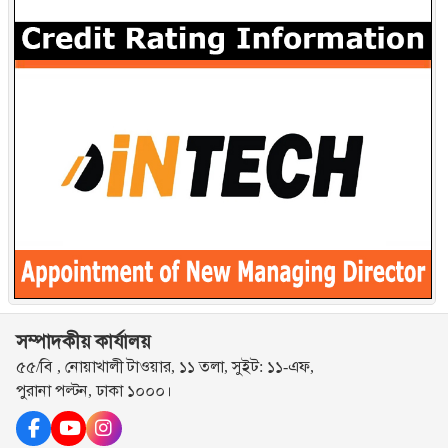
সম্পাদকীয় কার্যালয়
৫৫/বি , নোয়াখালী টাওয়ার, ১১ তলা, সুইট: ১১-এফ,
পুরানা পল্টন, ঢাকা ১০০০।