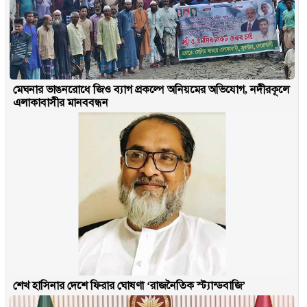
মেঘনার ভাঙনরোধে জিও ব্যাগ প্রকল্পে অনিয়মের অভিযোগ, নদীরকূলে
এলাকাবাসীর মানববন্ধন
শেখ হাসিনার দেশে ফিরার ঘোষণা ‘রাজনৈতিক স্ট্যান্ডবাজি’