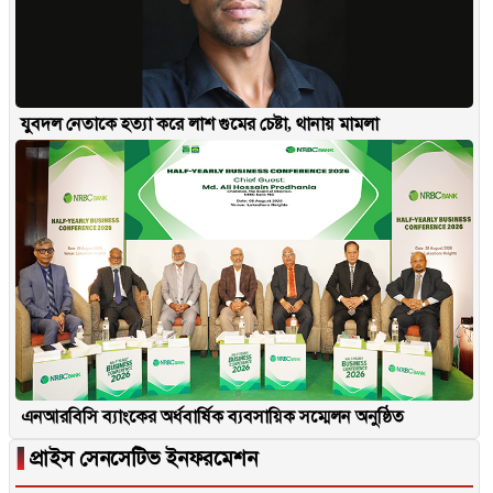
যুবদল নেতাকে হত্যা করে লাশ গুমের চেষ্টা, থানায় মামলা
এনআরবিসি ব্যাংকের অর্ধবার্ষিক ব্যবসায়িক সম্মেলন অনুষ্ঠিত
▐
প্রাইস সেনসেটিভ ইনফরমেশন