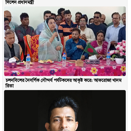
দিলেন প্রধানমন্ত্রী
চলনবিলের নৈসর্গিক সৌন্দর্য পর্যটকদের আকৃষ্ট করে: আফরোজা খানম
রিতা