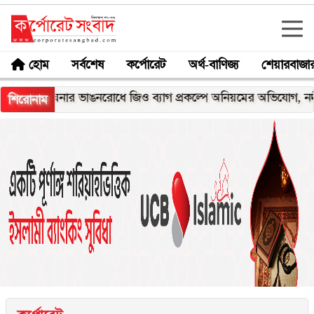
হোম
সর্বশেষ
কর্পোরেট
অর্থ-বাণিজ্য
শেয়ারবাজা
েঘনার ভাঙনরোধে জিও ব্যাগ প্রকল্পে অনিয়মের অভিযোগ, নদীরকূলে এল
শিরোনাম