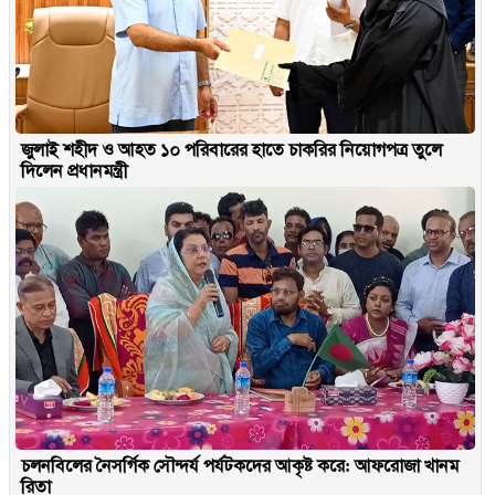
জুলাই শহীদ ও আহত ১০ পরিবারের হাতে চাকরির নিয়োগপত্র তুলে
দিলেন প্রধানমন্ত্রী
চলনবিলের নৈসর্গিক সৌন্দর্য পর্যটকদের আকৃষ্ট করে: আফরোজা খানম
রিতা