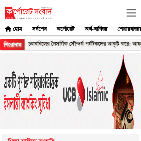
হোম
সর্বশেষ
কর্পোরেট
অর্থ-বাণিজ্য
শেয়ারবাজা
চলনবিলের নৈসর্গিক সৌন্দর্য পর্যটকদের আকৃষ্ট করে: আফরোজা খান
শিরোনাম