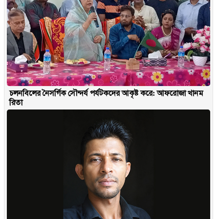
চলনবিলের নৈসর্গিক সৌন্দর্য পর্যটকদের আকৃষ্ট করে: আফরোজা খানম
রিতা