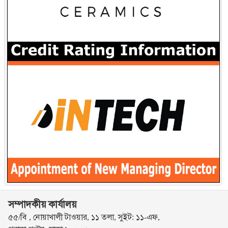
সম্পাদকীয় কার্যালয়
৫৫/বি , নোয়াখালী টাওয়ার, ১১ তলা, সুইট: ১১-এফ,