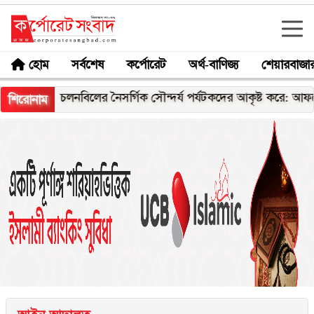
হোম
সর্বশেষ
কর্পোরেট
অর্থ-বাণিজ্য
শেয়ারবাজা
চলনবিলের নৈসর্গিক সৌন্দর্য পর্যটকদের আকৃষ্ট করে: আফরোজা খান
শিরোনাম