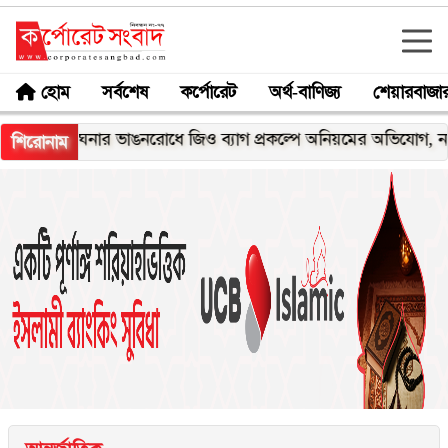
হোম
সর্বশেষ
কর্পোরেট
অর্থ-বাণিজ্য
শেয়ারবাজা
মেঘনার ভাঙনরোধে জিও ব্যাগ প্রকল্পে অনিয়মের অভিযোগ, নদীরকূলে এ
শিরোনাম