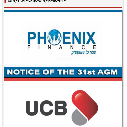
▐
প্রাইস সেনসেটিভ ইনফরমেশন