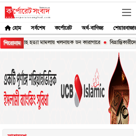
হোম
সর্বশেষ
কর্পোরেট
অর্থ-বাণিজ্য
শেয়ারবাজা
 শাহ হত্যা মামলায় খলনায়ক ডন কারাগারে
বিভ্রান্তিকারীদের ব্যাপারে
শিরোনাম