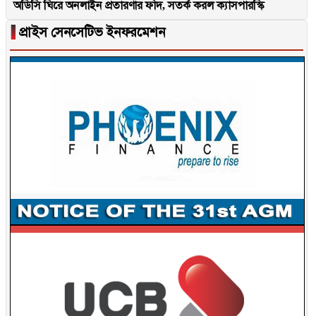
অডিসি ঘিরে অনলাইন প্রতারণার ফাঁদ, সতর্ক করল ক্যাসপারস্কি
▐
প্রাইস সেনসেটিভ ইনফরমেশন