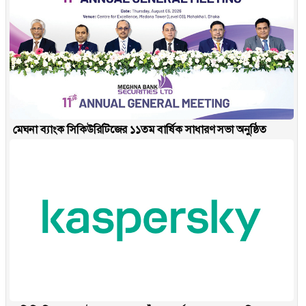
মেঘনা ব্যাংক সিকিউরিটিজের ১১তম বার্ষিক সাধারণ সভা অনুষ্ঠিত