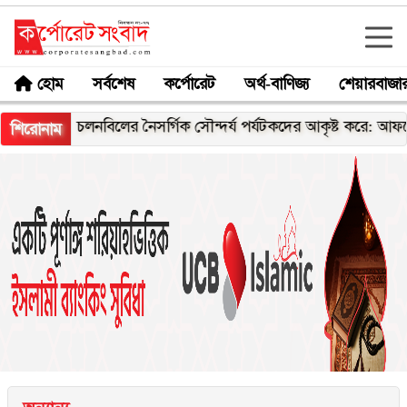
হোম
সর্বশেষ
কর্পোরেট
অর্থ-বাণিজ্য
শেয়ারবাজা
ী
চলনবিলের নৈসর্গিক সৌন্দর্য পর্যটকদের আকৃষ্ট করে: আফরোজা খ
শিরোনাম