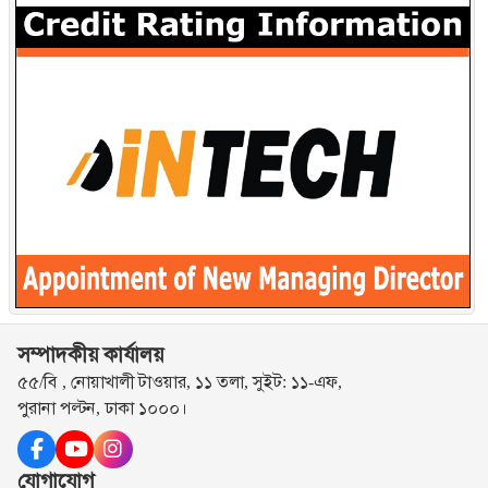
সম্পাদকীয় কার্যালয়
৫৫/বি , নোয়াখালী টাওয়ার, ১১ তলা, সুইট: ১১-এফ,
পুরানা পল্টন, ঢাকা ১০০০।
যোগাযোগ