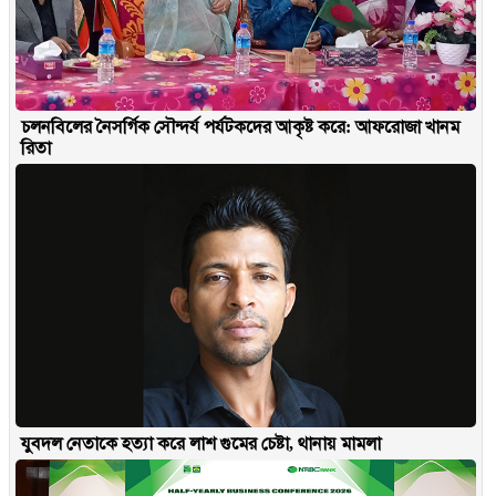
চলনবিলের নৈসর্গিক সৌন্দর্য পর্যটকদের আকৃষ্ট করে: আফরোজা খানম
রিতা
যুবদল নেতাকে হত্যা করে লাশ গুমের চেষ্টা, থানায় মামলা