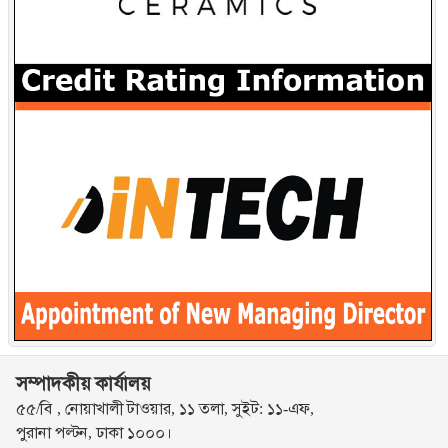
সম্পাদকীয় কার্যালয়
৫৫/বি , নোয়াখালী টাওয়ার, ১১ তলা, সুইট: ১১-এফ,
পুরানা পল্টন, ঢাকা ১০০০।