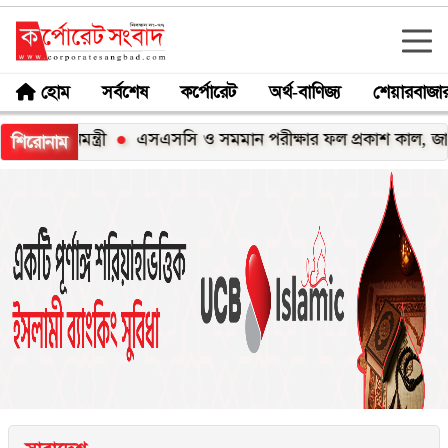
হোম
সর্বশেষ
কর্পোরেট
অর্থ-বাণিজ্য
শেয়ারবাজা
ানমন্ত্রী
এসএসসি ও সমমান পরীক্ষার ফল প্রকাশ কাল, জানবেন যে
শিরোনাম