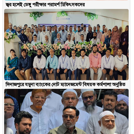
জ্বর হলেই ডেঙ্গু পরীক্ষার পরামর্শ চিকিৎসকদের
দিনাজপুরে যমুনা ব্যাংকের নোট ম্যানেজমেন্ট বিষয়ক কর্মশালা অনুষ্ঠিত