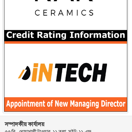
সম্পাদকীয় কার্যালয়
৫৫/বি , নোয়াখালী টাওয়ার, ১১ তলা, সুইট: ১১-এফ,