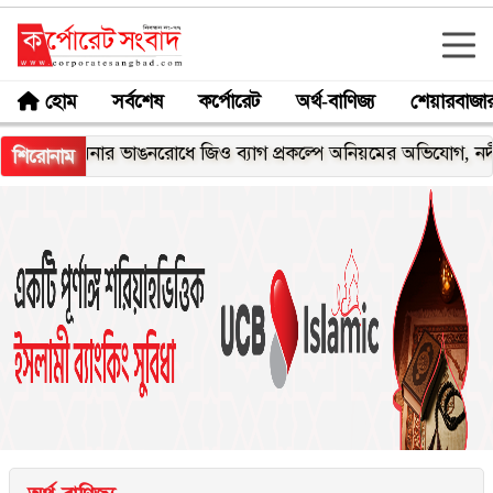
হোম
সর্বশেষ
কর্পোরেট
অর্থ-বাণিজ্য
শেয়ারবাজা
ঘনার ভাঙনরোধে জিও ব্যাগ প্রকল্পে অনিয়মের অভিযোগ, নদীরকূলে এল
শিরোনাম