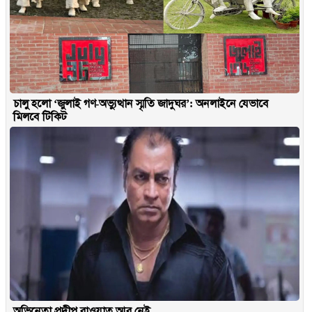
চালু হলো ‘জুলাই গণ-অভ্যুত্থান স্মৃতি জাদুঘর’: অনলাইনে যেভাবে
মিলবে টিকিট
অভিনেতা প্রদীপ রাওয়াত আর নেই