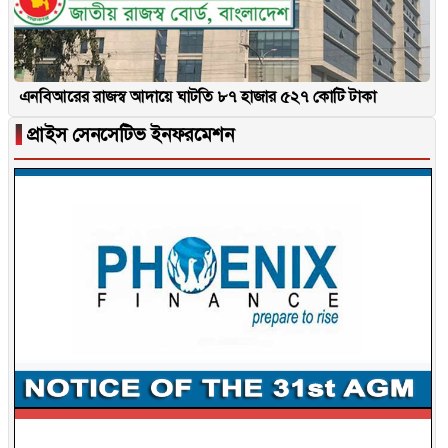
এনবিআরের রাজস্ব আদায়ে ঘাটতি ৮৭ হাজার ৫২৭ কোটি টাকা
▐
প্রাইস সেনসেটিভ ইনফরমেশন