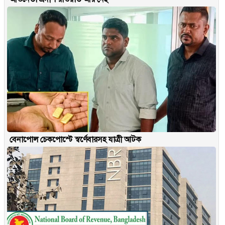
বেনাপোল চেকপোস্টে স্বর্ণেবারসহ যাত্রী আটক