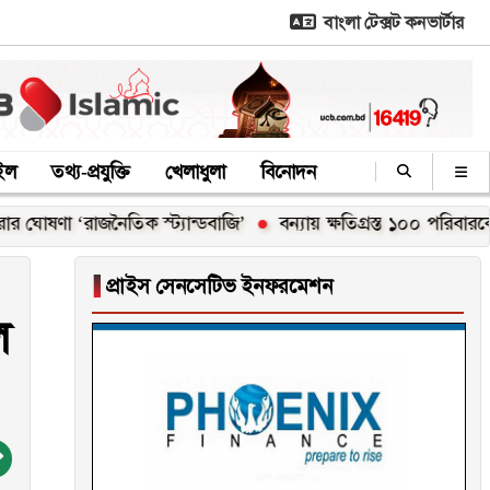
বাংলা টেক্সট কনভার্টার
াইল
তথ্য-প্রযুক্তি
খেলাধুলা
বিনোদন
রাজনৈতিক স্ট্যান্ডবাজি’
বন্যায় ক্ষতিগ্রস্ত ১০০ পরিবারকে নতুন ঘর দে
▐
প্রাইস সেনসেটিভ ইনফরমেশন
ল