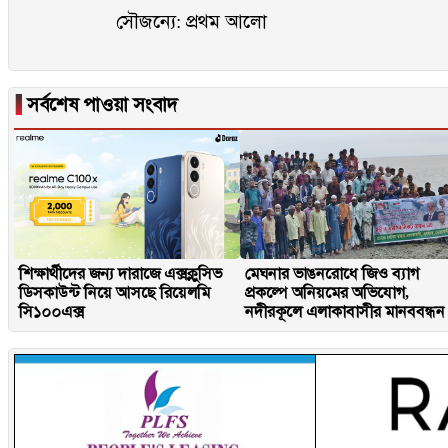
সৌজন্যে: প্রথম আলো
▐
সর্বশেষ পাওয়া সংবাদ
শিক্ষার্থীদের জন্য দারাজে এক্সক্লুসিভ
মেঘনার ভাঙনরোধে জিও ব্যাগ
ডিসকাউন্ট নিয়ে আসছে রিয়েলমি
প্রকল্পে অনিয়মের অভিযোগ,
সি১০০এক্স
নদীরকূলে এলাকাবাসীর মানববন্ধন