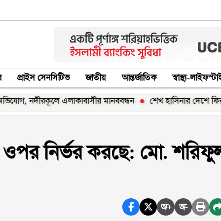
র
প্রাইস সেনসিটিভ
জাতীয়
আন্তর্জাতিক
স্বাস্থ্য-লাইফস্ট
দীরকূলে এলাকাবাসীর মানববন্ধন
শেখ হাসিনার দেশে ফিরার ঘোষণা ‘
 ওপর নির্ভর করছে: মো. শরিফু
অ+
অ-