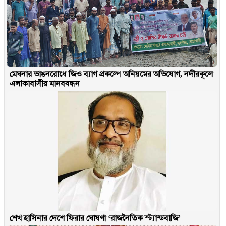
মেঘনার ভাঙনরোধে জিও ব্যাগ প্রকল্পে অনিয়মের অভিযোগ, নদীরকূলে
এলাকাবাসীর মানববন্ধন
শেখ হাসিনার দেশে ফিরার ঘোষণা ‘রাজনৈতিক স্ট্যান্ডবাজি’