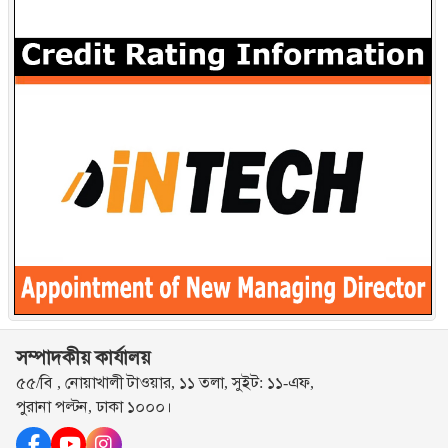
সম্পাদকীয় কার্যালয়
৫৫/বি , নোয়াখালী টাওয়ার, ১১ তলা, সুইট: ১১-এফ,
পুরানা পল্টন, ঢাকা ১০০০।