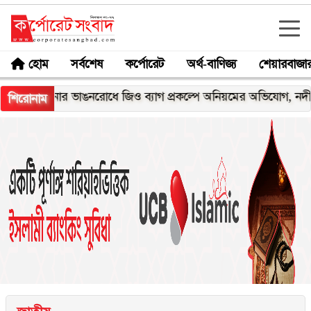
হোম
সর্বশেষ
কর্পোরেট
অর্থ-বাণিজ্য
শেয়ারবাজা
ঘনার ভাঙনরোধে জিও ব্যাগ প্রকল্পে অনিয়মের অভিযোগ, নদীরকূলে এলা
শিরোনাম