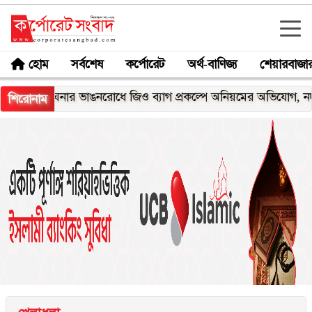
হোম
সর্বশেষ
কর্পোরেট
অর্থ-বাণিজ্য
শেয়ারবাজা
েঘনার ভাঙনরোধে জিও ব্যাগ প্রকল্পে অনিয়মের অভিযোগ, নদীরকূলে এল
শিরোনাম