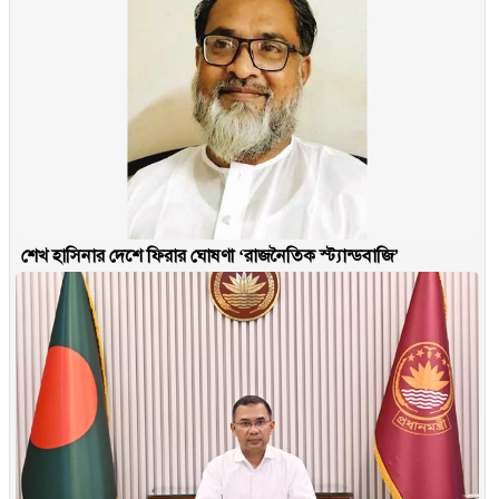
শেখ হাসিনার দেশে ফিরার ঘোষণা ‘রাজনৈতিক স্ট্যান্ডবাজি’