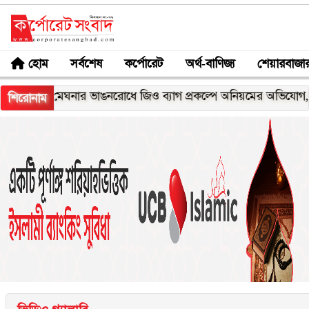
হোম
সর্বশেষ
কর্পোরেট
অর্থ-বাণিজ্য
শেয়ারবাজা
েঘনার ভাঙনরোধে জিও ব্যাগ প্রকল্পে অনিয়মের অভিযোগ, নদীরকূলে এ
শিরোনাম