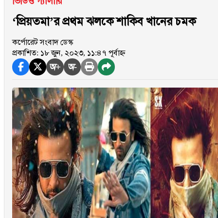
ভিডিও গ্যালারি
‘প্রিয়তমা’র প্রথম ঝলকে শাকিব খানের চমক
কর্পোরেট সংবাদ ডেস্ক
প্রকাশিত: ১৮ জুন, ২০২৩, ১১:৪৭ পূর্বাহ্ন
অ+
অ-