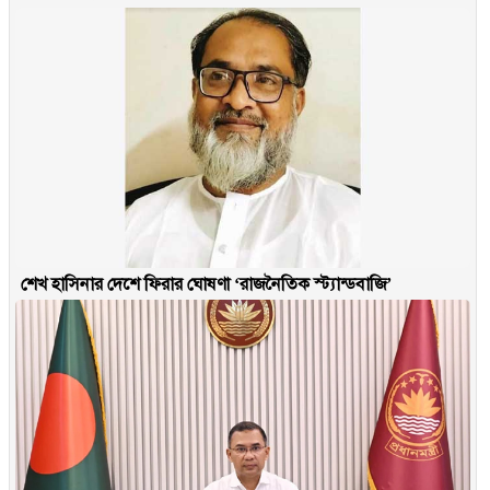
শেখ হাসিনার দেশে ফিরার ঘোষণা ‘রাজনৈতিক স্ট্যান্ডবাজি’