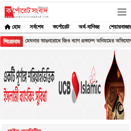
হোম
সর্বশেষ
কর্পোরেট
অর্থ-বাণিজ্য
শেয়ারবাজা
মেঘনার ভাঙনরোধে জিও ব্যাগ প্রকল্পে অনিয়মের অভিযোগ, নদীরকূ
শিরোনাম