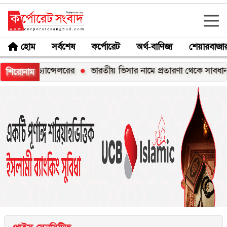
হোম
সর্বশেষ
কর্পোরেট
অর্থ-বাণিজ্য
শেয়ারবাজা
স-চ্যান্সেলরের
ভারতীয় ভিসার নামে প্রতারণা থেকে সাবধান: হাইকম
শিরোনাম