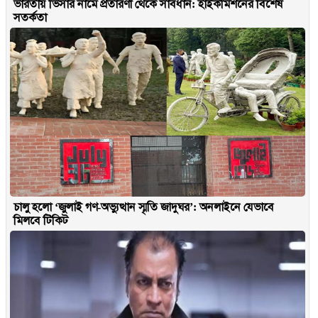
ভারতীয় ভিসার নামে প্রতারণা থেকে সাবধান: হাইকমিশনের বিশেষ
সতর্কতা
চালু হলো ‘জুলাই গণ-অভ্যুত্থান স্মৃতি জাদুঘর’: অনলাইনে যেভাবে
মিলবে টিকিট