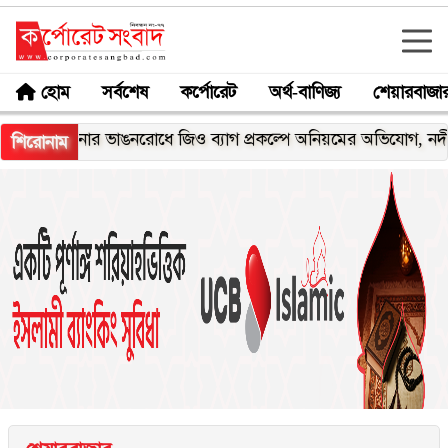
হোম
সর্বশেষ
কর্পোরেট
অর্থ-বাণিজ্য
শেয়ারবাজা
মেঘনার ভাঙনরোধে জিও ব্যাগ প্রকল্পে অনিয়মের অভিযোগ, নদীরকূলে এ
শিরোনাম