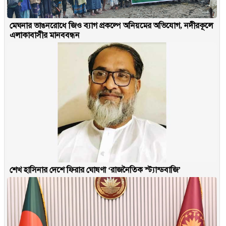
মেঘনার ভাঙনরোধে জিও ব্যাগ প্রকল্পে অনিয়মের অভিযোগ, নদীরকূলে
এলাকাবাসীর মানববন্ধন
শেখ হাসিনার দেশে ফিরার ঘোষণা ‘রাজনৈতিক স্ট্যান্ডবাজি’