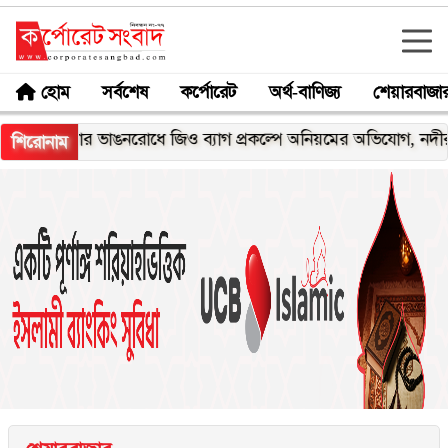
হোম
সর্বশেষ
কর্পোরেট
অর্থ-বাণিজ্য
শেয়ারবাজা
েঘনার ভাঙনরোধে জিও ব্যাগ প্রকল্পে অনিয়মের অভিযোগ, নদীরকূলে এল
শিরোনাম