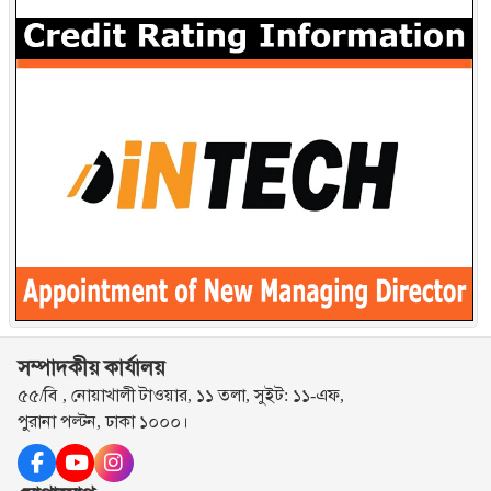
সম্পাদকীয় কার্যালয়
৫৫/বি , নোয়াখালী টাওয়ার, ১১ তলা, সুইট: ১১-এফ,
পুরানা পল্টন, ঢাকা ১০০০।