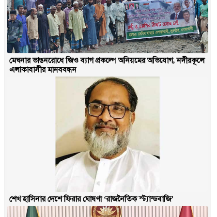
মেঘনার ভাঙনরোধে জিও ব্যাগ প্রকল্পে অনিয়মের অভিযোগ, নদীরকূলে
এলাকাবাসীর মানববন্ধন
শেখ হাসিনার দেশে ফিরার ঘোষণা ‘রাজনৈতিক স্ট্যান্ডবাজি’