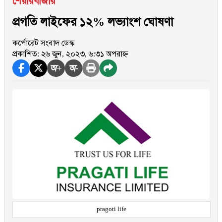
শেয়ারবাজার
প্রগতি লাইফের ১২% লভ্যাংশ ঘোষণা
কর্পোরেট সংবাদ ডেস্ক
প্রকাশিত: ২৬ জুন, ২০২৩, ৬:৩১ অপরাহ্ন
অ+
অ-
pragoti life