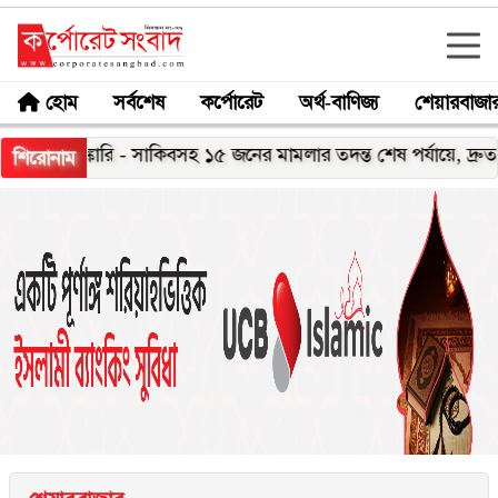
হোম
সর্বশেষ
কর্পোরেট
অর্থ-বাণিজ্য
শেয়ারবাজা
েলেঙ্কারি - সাকিবসহ ১৫ জনের মামলার তদন্ত শেষ পর্যায়ে, দ্রুত চার্জশি
শিরোনাম