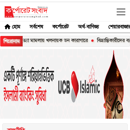
হোম
সর্বশেষ
কর্পোরেট
অর্থ-বাণিজ্য
শেয়ারবাজা
 হত্যা মামলায় খলনায়ক ডন কারাগারে
বিভ্রান্তিকারীদের ব্যাপারে সতর্
শিরোনাম