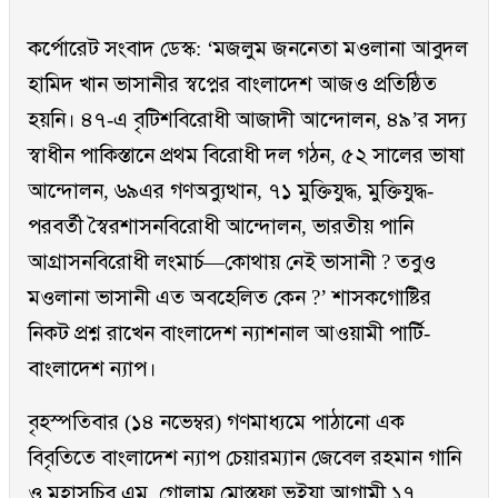
কর্পোরেট সংবাদ ডেস্ক: ‘মজলুম জননেতা মওলানা আবুদল
হামিদ খান ভাসানীর স্বপ্নের বাংলাদেশ আজও প্রতিষ্ঠিত
হয়নি। ৪৭-এ বৃটিশবিরোধী আজাদী আন্দোলন, ৪৯’র সদ্য
স্বাধীন পাকিস্তানে প্রথম বিরোধী দল গঠন, ৫২ সালের ভাষা
আন্দোলন, ৬৯এর গণঅব্যুত্থান, ৭১ মুক্তিযুদ্ধ, মুক্তিযুদ্ধ-
পরবর্তী স্বৈরশাসনবিরোধী আন্দোলন, ভারতীয় পানি
আগ্রাসনবিরোধী লংমার্চ—কোথায় নেই ভাসানী ? তবুও
মওলানা ভাসানী এত অবহেলিত কেন ?’ শাসকগোষ্টির
নিকট প্রশ্ন রাখেন বাংলাদেশ ন্যাশনাল আওয়ামী পার্টি-
বাংলাদেশ ন্যাপ।
বৃহস্পতিবার (১৪ নভেম্বর) গণমাধ্যমে পাঠানো এক
বিবৃতিতে বাংলাদেশ ন্যাপ চেয়ারম্যান জেবেল রহমান গানি
ও মহাসচিব এম. গোলাম মোস্তফা ভুইয়া আগামী ১৭