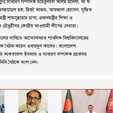
 যুগ্ম সাধারণ সম্পাদক মাহবুবউল আলম হানিফ, আ ফ
 মোজাম্মেল হক, মির্জা আজম, আফজাল হোসেন, সুজিত
ন্ত্রী শামসুন্নাহার চাপা, প্রধানমন্ত্রীর শিক্ষা ও
 চৌধুরীসহ কেন্দ্রীয় আওয়ামী লীগের নেতারা।
াতিলের দাবিতে আন্দোলনরত পাবলিক বিশ্ববিদ্যালয়ের
ঙ্গে বৈঠক করেন ওবায়দুল কাদের। বাংলাদেশ
াপতি আকতারুল ইসলাম ও সাধারণ সম্পাদক প্রফেসর
তিনিধি বৈঠকে অংশ নেন।