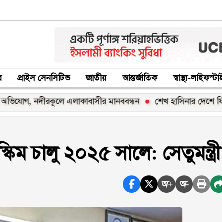
র
প্রাইস সেনসিটিভ
জাতীয়
আন্তর্জাতিক
স্বাস্থ্য-লাইফস্ট
গ, নদীরকূলে এলাকাবাসীর মানববন্ধন
শেখ হাসিনার দেশে ফিরার ঘোষ
িম চালু ২০২৫ সালে: সেতুমন্ত্রী
অ+
অ-