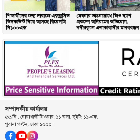
শিক্ষার্থীদের জন্য দারাজে এক্সক্লুসিভ
মেঘনার ভাঙনরোধে জিও ব্যাগ
ডিসকাউন্ট নিয়ে আসছে রিয়েলমি
প্রকল্পে অনিয়মের অভিযোগ,
সি১০০এক্স
নদীরকূলে এলাকাবাসীর মানববন্ধন
সম্পাদকীয় কার্যালয়
৫৫/বি , নোয়াখালী টাওয়ার, ১১ তলা, সুইট: ১১-এফ,
পুরানা পল্টন, ঢাকা ১০০০।