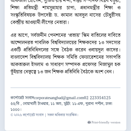
আফজাল হোসেন, সুজিত রায় নন্দী, দপ্তর সম্পাদক বিপ্লব বড়ুয়া,
শিক্ষা প্রতিমন্ত্রী শামসুন্নাহার চাপা, প্রধানমন্ত্রীর শিক্ষা ও
সংস্কৃতিবিষয়ক উপদেষ্টা ড. কামাল আবদুল নাসের চৌধুরীসহ
কেন্দ্রীয় আওয়ামী লীগের নেতারা।
এর আগে, সর্বজনীন পেনশনের ‘প্রত্যয়’ স্কিম বাতিলের দাবিতে
আন্দোলনরত পাবলিক বিশ্ববিদ্যালয়ের শিক্ষকদের ১৩ সদস্যের
একটি প্রতিনিধিদলের সঙ্গে বৈঠক করেন ওবায়দুল কাদের।
বাংলাদেশ বিশ্ববিদ্যালয় শিক্ষক সমিতি ফেডারেশনের সভাপতি
আকতারুল ইসলাম ও সাধারণ সম্পাদক প্রফেসর নিজামুল হক
ভূঁইয়ার নেতৃত্বে ১৩ জন শিক্ষক প্রতিনিধি বৈঠকে অংশ নেন।
কর্পোরেট সংবাদ
corporatesangbad@gmail.com
02 223354125
৫৫/বি , নোয়াখালী টাওয়ার, ১১ তলা, সুইট: ১১-এফ, পুরানা পল্টন, ঢাকা
১০০০।
© ২০২৬ কর্পোরেট সংবাদ | সকল অধিকার সংরক্ষিত।
🖨️ Print-friendly version