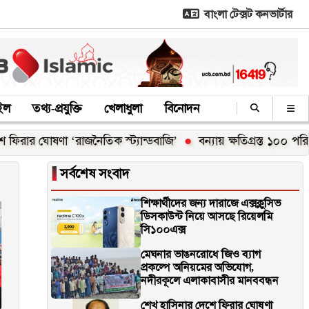
বাংলা টেক্সট কনভার্টার
াইল
তথ্য-প্রযুক্তি
খেলাধুলা
বিনোদন
র ঘোষণা ‘রাজনৈতিক স্ট্যান্ডবাজি’
বন্যায় ক্ষতিগ্রস্ত ১০০ পরিবারকে
▐
সর্বশেষ সংবাদ
শিক্ষার্থীদের জন্য দারাজে এক্সক্লুসিভ
ডিসকাউন্ট নিয়ে আসছে রিয়েলমি
সি১০০এক্স
মেঘনার ভাঙনরোধে জিও ব্যাগ
প্রকল্পে অনিয়মের অভিযোগ,
নদীরকূলে এলাকাবাসীর মানববন্ধন
শেখ হাসিনার দেশে ফিরার ঘোষণা