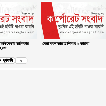
 অভিনেতার তালিকায়
সেরা করদাতার তালিকায় ৬ তারকা
হরুখ
পূর্ববর্তী
6