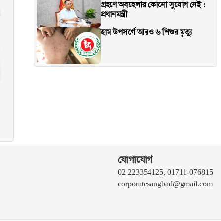
গ্রহণে অবহেলার কোনো সুযোগ নেই :
প্রধানমন্ত্রী
হাম উপসর্গে আরও ৬ শিশুর মৃত্যু
যোগাযোগ
02 223354125, 01711-076815
corporatesangbad@gmail.com