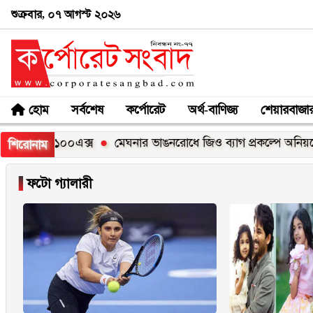
শুক্রবার, ০৭ আগস্ট ২০২৬
হোম
সর্বশেষ
কর্পোরেট
অর্থ-বাণিজ্য
শেয়ারবাজা
য়েলমি সি১০০এক্স
মেঘনার ভাঙনরোধে জিও ব্যাগ প্রকল্পে অনিয়মের 
শিরোনাম
▐
ফটো গ্যালারী