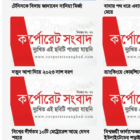
টেনিসকে বিদায় জানাবেন সানিয়া মির্জা
বাবার পথ ধরে এবার ব
মেয়ে
নতুন আশা নিয়ে ২০২৩ সাল বরণ
র‌্যাংকিংয়ে কোহল
বিশ্বের দীর্ঘতম ১০টি মেট্রোরেল আছে যেসব
বিশ্বজয়ী ফার্নান্ড
শহরে
ইউনাইটেডের লড়াই