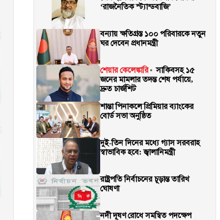
‘রাজনৈতিক স্ট্যান্ডবাজি’
বন্যায় ক্ষতিগ্রস্ত ১০০ পরিবারকে নতুন
ঘর দেবেন প্রধানমন্ত্রী
শেয়ার কেলেঙ্কারি
সাকিবসহ ১৫
জনের মামলার তদন্ত শেষ পর্যায়ে,
দ্রুত চার্জশিট
শান্তা পিনাকলে প্রিমিয়ার ব্যাংকের
বোর্ড সভা অনুষ্ঠিত
দুই-তিন দিনের মধ্যে গ্যাস সরবরাহ
স্বাভাবিক হবে: জ্বালানিমন্ত্রী
রাষ্ট্রপতি নির্বাচনের চূড়ান্ত তারিখ
ঘোষণা
নদী দূষণ রোধে সমন্বিত পদক্ষেপ