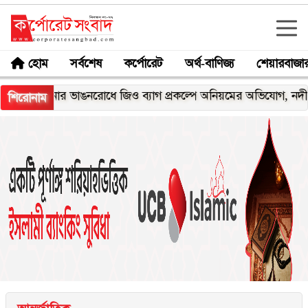
হোম
সর্বশেষ
কর্পোরেট
অর্থ-বাণিজ্য
শেয়ারবাজা
ঘনার ভাঙনরোধে জিও ব্যাগ প্রকল্পে অনিয়মের অভিযোগ, নদীরকূলে এলা
শিরোনাম