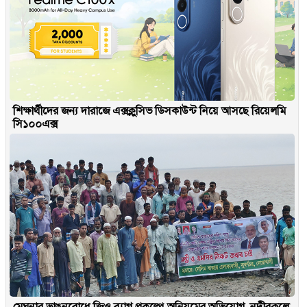
শিক্ষার্থীদের জন্য দারাজে এক্সক্লুসিভ ডিসকাউন্ট নিয়ে আসছে রিয়েলমি
সি১০০এক্স
মেঘনার ভাঙনরোধে জিও ব্যাগ প্রকল্পে অনিয়মের অভিযোগ, নদীরকূলে