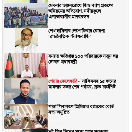
মেঘনার ভাঙনরোধে জিও ব্যাগ প্রকল্পে
অনিয়মের অভিযোগ, নদীরকূলে
এলাকাবাসীর মানববন্ধন
শেখ হাসিনার দেশে ফিরার ঘোষণা
‘রাজনৈতিক স্ট্যান্ডবাজি’
বন্যায় ক্ষতিগ্রস্ত ১০০ পরিবারকে নতুন ঘর
দেবেন প্রধানমন্ত্রী
শেয়ার কেলেঙ্কারি
সাকিবসহ ১৫ জনের
মামলার তদন্ত শেষ পর্যায়ে, দ্রুত চার্জশিট
শান্তা পিনাকলে প্রিমিয়ার ব্যাংকের বোর্ড
সভা অনুষ্ঠিত
দুই-তিন দিনের মধ্যে গ্যাস সরবরাহ