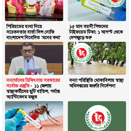
পিরিয়ডের ব্যথা নিয়ে
১৫ মাস বয়সী শিশুদের
সচেতনতার বার্তা দিল সোফি
টাইফয়েড টিকা: ১ আগস্ট থেকে
বাংলাদেশ নিবেদিত 'মনের কথা'
দেশজুড়ে শুরু
বন্যার্তদের চিকিৎসায় সরকারের
বন্যা পরিস্থিতি মোকাবিলায় স্বাস্থ্য
সর্বোচ্চ প্রস্তুতি
১১ জেলায়
অধিদপ্তরের জরুরি নির্দেশনা
স্বাস্থ্যকর্মীদের ছুটি বাতিল, পর্যাপ্ত
অ্যান্টিভেনম মজুত