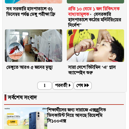
সব সরকারি হাসপাতালে ৩১
প্রতি ১০ বেডে ১ জন চিকিৎসক
ডিসেম্বর পর্যন্ত ডেঙ্গু পরীক্ষা ফ্রি
বাধ্যতামূলক
বেসরকারি
হাসপাতালে কঠোর মনিটরিংয়ের
নির্দেশ"
ডেঙ্গুতে আরও ৫ জনের মৃত্যু
সারা দেশে ভিটামিন ‘এ’ প্লাস
ক্যাম্পেইন শুরু
1
পরবর্তী
শেষ
▐
সর্বশেষ সংবাদ
শিক্ষার্থীদের জন্য দারাজে এক্সক্লুসিভ
ডিসকাউন্ট নিয়ে আসছে রিয়েলমি
সি১০০এক্স