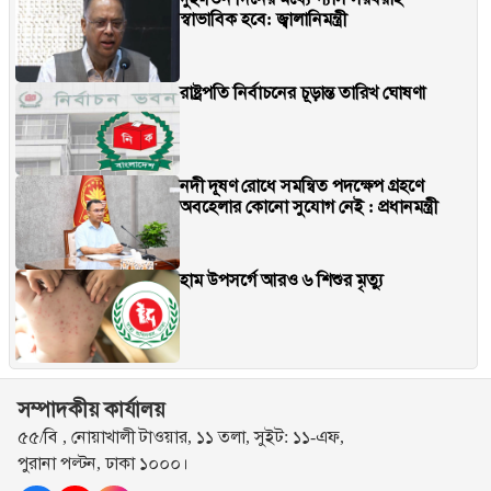
স্বাভাবিক হবে: জ্বালানিমন্ত্রী
রাষ্ট্রপতি নির্বাচনের চূড়ান্ত তারিখ ঘোষণা
নদী দূষণ রোধে সমন্বিত পদক্ষেপ গ্রহণে
অবহেলার কোনো সুযোগ নেই : প্রধানমন্ত্রী
হাম উপসর্গে আরও ৬ শিশুর মৃত্যু
সম্পাদকীয় কার্যালয়
৫৫/বি , নোয়াখালী টাওয়ার, ১১ তলা, সুইট: ১১-এফ,
পুরানা পল্টন, ঢাকা ১০০০।