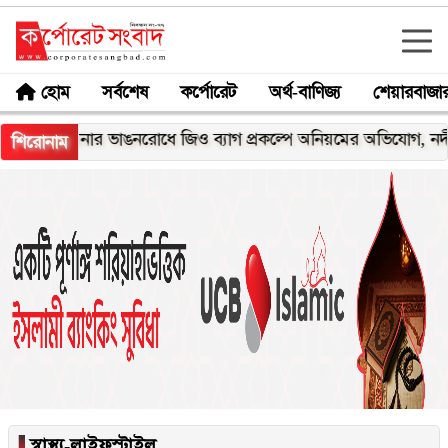
হোম
সর্বশেষ
কর্পোরেট
অর্থ-বাণিজ্য
শেয়ারবাজা
মেঘনার ভাঙনরোধে জিও ব্যাগ প্রকল্পে অনিয়মের অভিযোগ, নদীরকূ
শিরোনাম
▐
স্বাস্থ্য-লাইফস্টাইল