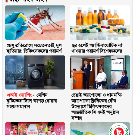
ডেঙ্গু প্রতিরোধে সচেতনতাই মূল
জ্বর হলেই অ্যান্টিবায়োটিক না
হাতিয়ার: চিকিৎসকদের পরামর্শ
খাওয়ার পরামর্শ বিশেষজ্ঞদের
এআই ওয়াশিং
মেশিন
চেন্নাই অ্যাপোলো ও ধানমন্ডি
বৃষ্টিভেজা দিনে কাপড় ধোয়ার
অ্যাপোলো ক্লিনিকের যৌথ
সহজ সমাধান
উদ্যোগে চিকিৎসকদের
আন্তর্জাতিক সিএমই অনুষ্ঠান
সম্পন্ন