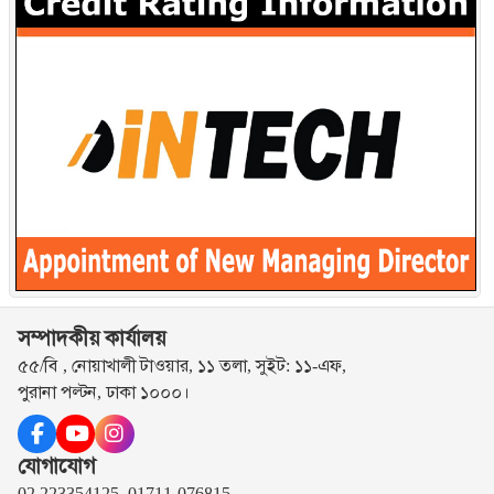
সম্পাদকীয় কার্যালয়
৫৫/বি , নোয়াখালী টাওয়ার, ১১ তলা, সুইট: ১১-এফ,
পুরানা পল্টন, ঢাকা ১০০০।
যোগাযোগ
02 223354125, 01711-076815