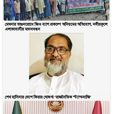
মেঘনার ভাঙনরোধে জিও ব্যাগ প্রকল্পে অনিয়মের অভিযোগ, নদীরকূলে
এলাকাবাসীর মানববন্ধন
শেখ হাসিনার দেশে ফিরার ঘোষণা ‘রাজনৈতিক স্ট্যান্ডবাজি’