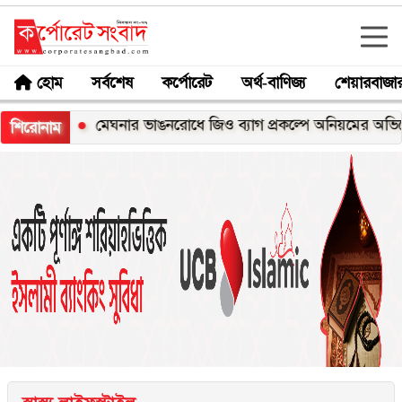
হোম
সর্বশেষ
কর্পোরেট
অর্থ-বাণিজ্য
শেয়ারবাজা
্স
মেঘনার ভাঙনরোধে জিও ব্যাগ প্রকল্পে অনিয়মের অভিযোগ, নদী
শিরোনাম