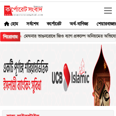
হোম
সর্বশেষ
কর্পোরেট
অর্থ-বাণিজ্য
শেয়ারবাজা
মেঘনার ভাঙনরোধে জিও ব্যাগ প্রকল্পে অনিয়মের অভিযোগ, নদীরকূ
শিরোনাম