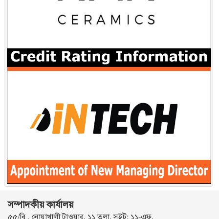
সম্পাদকীয় কার্যালয়
৫৫/বি , নোয়াখালী টাওয়ার, ১১ তলা, সুইট: ১১-এফ,