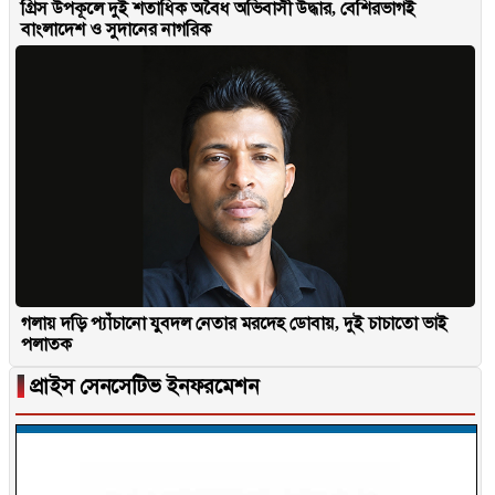
গ্রিস উপকূলে দুই শতাধিক অবৈধ অভিবাসী উদ্ধার, বেশিরভাগই
বাংলাদেশ ও সুদানের নাগরিক
গলায় দড়ি প্যাঁচানো যুবদল নেতার মরদেহ ডোবায়, দুই চাচাতো ভাই
পলাতক
▐
প্রাইস সেনসেটিভ ইনফরমেশন