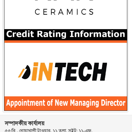
সম্পাদকীয় কার্যালয়
৫৫/বি , নোয়াখালী টাওয়ার, ১১ তলা, সুইট: ১১-এফ,