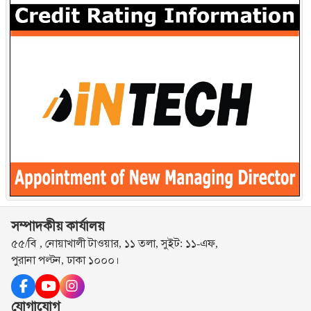
সম্পাদকীয় কার্যালয়
৫৫/বি , নোয়াখালী টাওয়ার, ১১ তলা, সুইট: ১১-এফ,
পুরানা পল্টন, ঢাকা ১০০০।
যোগাযোগ