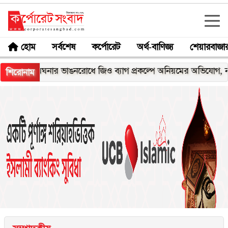
হোম
সর্বশেষ
কর্পোরেট
অর্থ-বাণিজ্য
শেয়ারবাজা
মেঘনার ভাঙনরোধে জিও ব্যাগ প্রকল্পে অনিয়মের অভিযোগ, নদীরকূলে এ
শিরোনাম