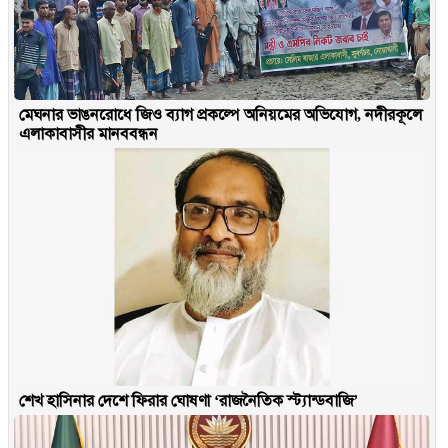
মেঘনার ভাঙনরোধে জিও ব্যাগ প্রকল্পে অনিয়মের অভিযোগ, নদীরকূলে
এলাকাবাসীর মানববন্ধন
শেখ হাসিনার দেশে ফিরার ঘোষণা ‘রাজনৈতিক স্ট্যান্ডবাজি’