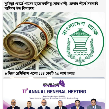
কুমিল্লা বোর্ডে পাসের হারে সর্বনিম্ন নোয়াখালী, জেলায় শীর্ষে সরকারি
বালিকা উচ্চ বিদ্যালয়
৯ দিনে রেমিট্যান্স এলো ১১৪ কোটি ২০ লাখ ডলার