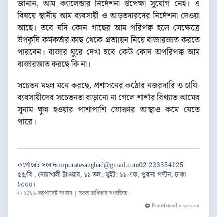
জানান, আম ক্যালেন্ডার নির্দেশনা উপেক্ষা সুযোগ নেই। এ
বিষয়ে স্থানীয় আম ব্যবসায়ী ও আড়তদারদের নির্দেশনা দেওয়া
আছে। তবে যদি কোন গাছের আম পরিপক্ব হলে সেক্ষেত্রে
উপকৃষি কর্মকর্তার কাছ থেকে প্রত্যায়ন নিয়ে বাজারজাত করতে
পারবেন। বাজার ঘুরে দেখা হবে কেউ কোন অপরিপক্ক আম
বাজারজাত করছে কি না।
সচেতন মহল মনে করছে, প্রশাসনের কঠোর নজরদারি ও চাষি-
ব্যবসায়ীদের সচেতনতা বাড়ানো না গেলে শার্শার বিখ্যাত আমের
সুনাম ক্ষুন্ন হওয়ার পাশাপাশি ভোক্তার আস্থাও কমে যেতে
পারে।
কর্পোরেট সংবাদ
corporatesangbad@gmail.com
02 223354125
৫৫/বি , নোয়াখালী টাওয়ার, ১১ তলা, সুইট: ১১-এফ, পুরানা পল্টন, ঢাকা
১০০০।
© ২০২৬ কর্পোরেট সংবাদ | সকল অধিকার সংরক্ষিত।
🖨️ Print-friendly version