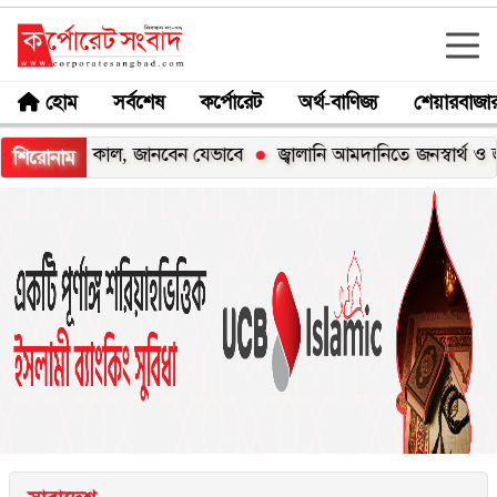
হোম
সর্বশেষ
কর্পোরেট
অর্থ-বাণিজ্য
শেয়ারবাজা
কাশ কাল, জানবেন যেভাবে
জ্বালানি আমদানিতে জনস্বার্থ ও জ্বালানি ন
শিরোনাম