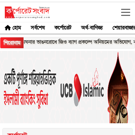
হোম
সর্বশেষ
কর্পোরেট
অর্থ-বাণিজ্য
শেয়ারবাজা
মেঘনার ভাঙনরোধে জিও ব্যাগ প্রকল্পে অনিয়মের অভিযোগ, নদীরকূলে
শিরোনাম