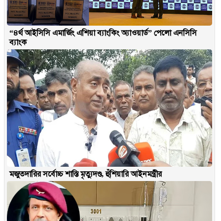
“৪র্থ আইসিসি এমার্জিং এশিয়া ব্যাংকিং অ্যাওয়ার্ড” পেলো এনসিসি
ব্যাংক
মজুতদারির সর্বোচ্চ শাস্তি মৃত্যুদণ্ড, হুঁশিয়ারি আইনমন্ত্রীর