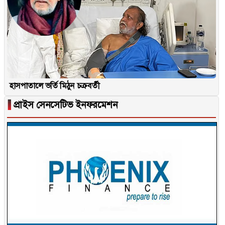
হাসপাতালে ভর্তি মিঠুন চক্রবর্তী
▐
প্রাইস সেনসেটিভ ইনফরমেশন