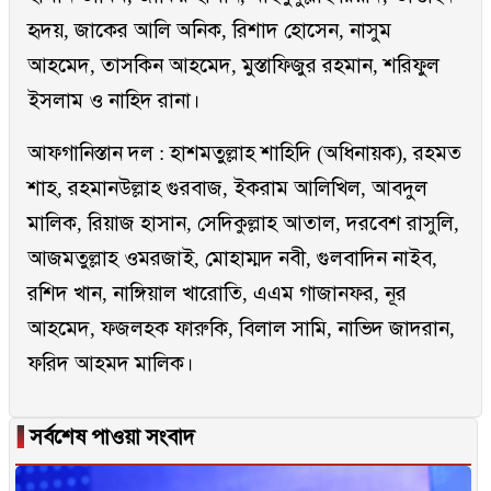
হৃদয়, জাকের আলি অনিক, রিশাদ হোসেন, নাসুম
আহমেদ, তাসকিন আহমেদ, মুস্তাফিজুর রহমান, শরিফুল
ইসলাম ও নাহিদ রানা।
আফগানিস্তান দল : হাশমতুল্লাহ শাহিদি (অধিনায়ক), রহমত
শাহ, রহমানউল্লাহ গুরবাজ, ইকরাম আলিখিল, আবদুল
মালিক, রিয়াজ হাসান, সেদিকুল্লাহ আতাল, দরবেশ রাসুলি,
আজমতুল্লাহ ওমরজাই, মোহাম্মদ নবী, গুলবাদিন নাইব,
রশিদ খান, নাঙ্গিয়াল খারোতি, এএম গাজানফর, নূর
আহমেদ, ফজলহক ফারুকি, বিলাল সামি, নাভিদ জাদরান,
ফরিদ আহমদ মালিক।
▐
সর্বশেষ পাওয়া সংবাদ