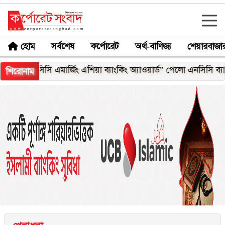
হোম
সর্বশেষ
কর্পোরেট
অর্থ-বাণিজ্য
শেয়ারবাজা
িসি এমার্জিং এশিয়া ব্যাংকিং অ্যাওয়ার্ড” পেলো এনসিসি ব্যাংক
মজুত
শিরোনাম