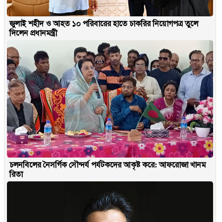
জুলাই শহীদ ও আহত ১০ পরিবারের হাতে চাকরির নিয়োগপত্র তুলে
দিলেন প্রধানমন্ত্রী
চলনবিলের নৈসর্গিক সৌন্দর্য পর্যটকদের আকৃষ্ট করে: আফরোজা খানম
রিতা