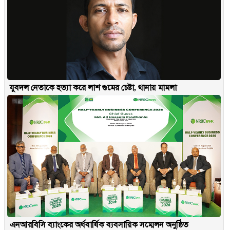
যুবদল নেতাকে হত্যা করে লাশ গুমের চেষ্টা, থানায় মামলা
এনআরবিসি ব্যাংকের অর্ধবার্ষিক ব্যবসায়িক সম্মেলন অনুষ্ঠিত