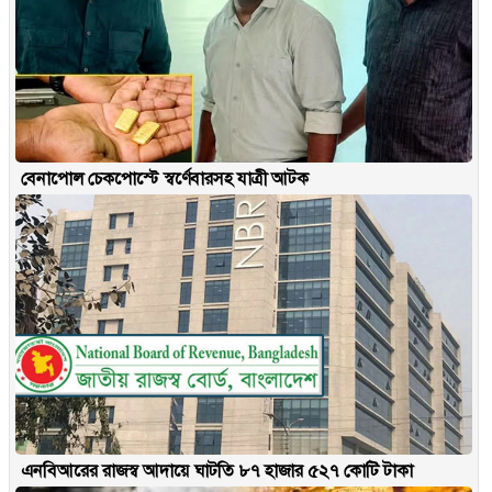
বেনাপোল চেকপোস্টে স্বর্ণেবারসহ যাত্রী আটক
এনবিআরের রাজস্ব আদায়ে ঘাটতি ৮৭ হাজার ৫২৭ কোটি টাকা