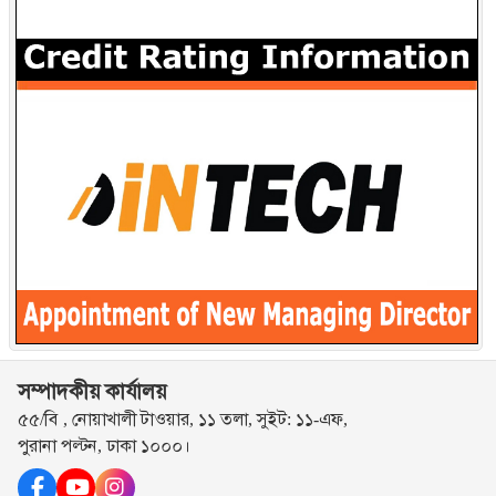
সম্পাদকীয় কার্যালয়
৫৫/বি , নোয়াখালী টাওয়ার, ১১ তলা, সুইট: ১১-এফ,
পুরানা পল্টন, ঢাকা ১০০০।