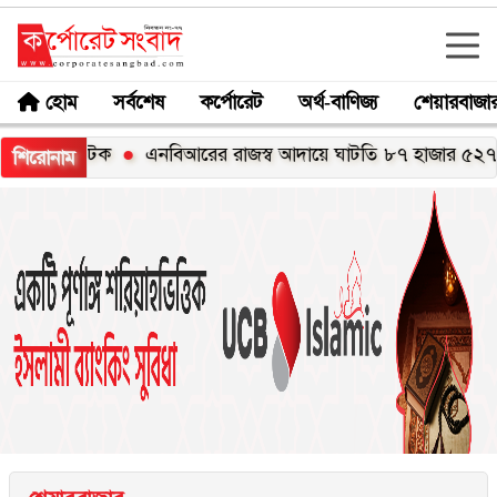
হোম
সর্বশেষ
কর্পোরেট
অর্থ-বাণিজ্য
শেয়ারবাজা
রী আটক
এনবিআরের রাজস্ব আদায়ে ঘাটতি ৮৭ হাজার ৫২৭ কোটি টা
শিরোনাম