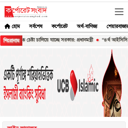
হোম
সর্বশেষ
কর্পোরেট
অর্থ-বাণিজ্য
শেয়ারবাজা
চ চেষ্টা চালিয়ে যাচ্ছে সরকার: প্রধানমন্ত্রী
“৪র্থ আইসিসি এমার্জিং এ
শিরোনাম