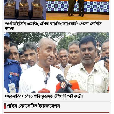
“৪র্থ আইসিসি এমার্জিং এশিয়া ব্যাংকিং অ্যাওয়ার্ড” পেলো এনসিসি
ব্যাংক
মজুতদারির সর্বোচ্চ শাস্তি মৃত্যুদণ্ড, হুঁশিয়ারি আইনমন্ত্রীর
▐
প্রাইস সেনসেটিভ ইনফরমেশন