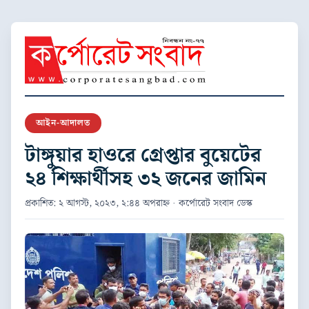
আইন-আদালত
টাঙ্গুয়ার হাওরে গ্রেপ্তার বুয়েটের
২৪ শিক্ষার্থীসহ ৩২ জনের জামিন
প্রকাশিত: ২ আগস্ট, ২০২৩, ২:৪৪ অপরাহ্ন · কর্পোরেট সংবাদ ডেস্ক