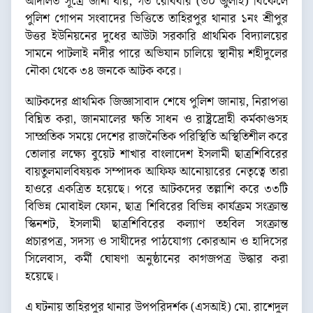
আদালত সূত্রে জানা যায়, গত রোববার (৩০ জুলাই) বিকেলে
পুলিশ গোপন সংবাদের ভিত্তিতে তাহিরপুর থানার ১নং শ্রীপুর
উত্তর ইউনিয়নের দুধের আউটা সরকারি প্রাথমিক বিদ্যালয়ের
সামনে পাটলাই নদীর পারে অভিযান চালিয়ে স্থানীয় শহীদুলের
নৌকা থেকে ৩৪ জনকে আটক করে।
আটকদের প্রাথমিক জিজ্ঞাসাবাদ শেষে পুলিশ জানায়, নিরাপত্তা
বিঘ্নিত করা, জানমালের ক্ষতি সাধন ও রাষ্ট্রদ্রোহী কর্মকাণ্ডসহ
সাম্প্রতিক সময়ে দেশের রাজনৈতিক পরিস্থিতি অস্থিতিশীল করে
তোলার লক্ষ্যে বুয়েট শাখার বাংলাদেশ ইসলামী ছাত্রশিবিরের
বায়তুলমালবিষয়ক সম্পাদক আফিফ আনোয়ারের নেতৃত্বে তারা
হাওরে একত্রিত হয়েছে। পরে আটকদের তল্লাশি করে ৩৩টি
বিভিন্ন মোবাইল ফোন, ছাত্র শিবিরের বিভিন্ন কার্যক্রম সংক্রান্ত
স্কিনশট, ইসলামী ছাত্রশিবিরের কল্যাণ তহবিল সংক্রান্ত
প্রচারপত্র, সদস্য ও সাথীদের পাঠযোগ্য কোরআন ও হাদিসের
সিলেবাস, কর্মী ঘোষণা অনুষ্ঠানের কাগজপত্র উদ্ধার করা
হয়েছে।
এ ঘটনায় তাহিরপুর থানার উপপরিদর্শক (এসআই) মো. রাশেদুল